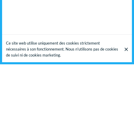
Ce site web utilise uniquement des cookies strictement
nécessaires à son fonctionnement. Nous n'utilisons pas de cookies
de suivi ni de cookies marketing.
RÉNOVATION COMPLÈTE DE VOTRE INTÉRIEUR
Notre entreprise est spécialisée dans la rénovation complète de
votre intérieur. Nous intervenons sur tous types de projets, qu’il
s’agisse d’une maison, d’un appartement ou de locaux
professionnels. Nos prestations incluent la plâtrerie (plaquo),
l’isolation, la peinture, les revêtements de sols et murs, ainsi que la
plomberie. Grâce à une équipe qualifiée et un accompagnement
sur mesure, nous redonnons vie à vos espaces avec rigueur,
créativité et qualité.